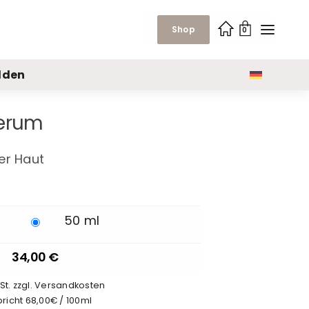
Shop
0
lden
Serum
er Haut
50 ml
34,00
€
wSt. zzgl. Versandkosten
pricht 68,00€ / 100ml