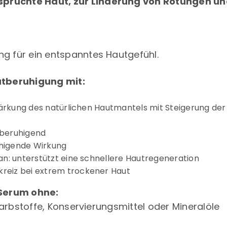
spruchte Haut, zur Linderung von Rötungen un
ng für ein entspanntes Hautgefühl.
utberuhigung mit:
ärkung des natürlichen Hautmantels mit Steigerung de
tberuhigend
uhigende Wirkung
: unterstützt eine schnellere Hautregeneration
reiz bei extrem trockener Haut
 Serum ohne:
Farbstoffe, Konservierungsmittel oder Mineralöle