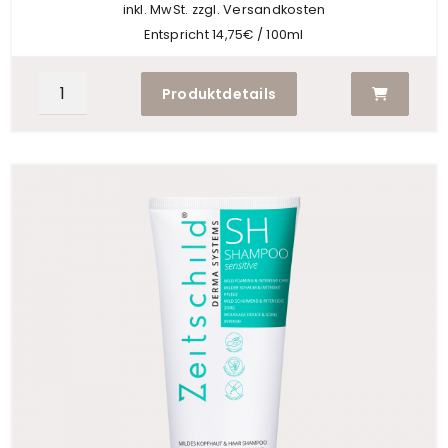
der
inkl. MwSt. zzgl. Versandkosten
Produktseite
Entspricht 14,75€ / 100ml
gewählt
werden
Produktdetails