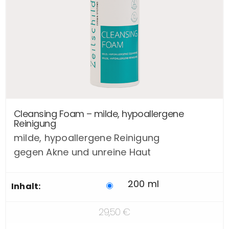
Dieses
Cleansing Foam – milde, hypoallergene
Produkt
Reinigung
weist
milde, hypoallergene Reinigung
mehrere
gegen Akne und unreine Haut
Varianten
auf.
Die
200 ml
Inhalt:
Optionen
können
29,50
€
auf