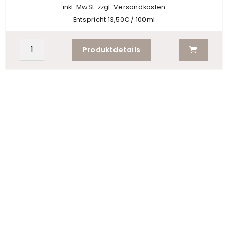
gewählt
inkl. MwSt. zzgl. Versandkosten
werden
Entspricht 13,50€ / 100ml
Produktdetails