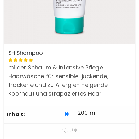
Dieses
SH Shampoo
Produkt
Bewertet
weist
mit
milder Schaum & intensive Pflege
von
mehrere
5
Haarwäsche für sensible, juckende,
Varianten
trockene und zu Allergien neigende
auf.
Kopfhaut und strapaziertes Haar
Die
Optionen
können
200 ml
Inhalt:
auf
der
27,00
€
Produktseite