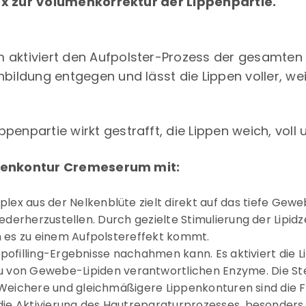
 zur Volumenkorrektur der Lippenpartie.
ktiviert den Aufpolster-Prozess der gesamten 
nbildung entgegen und lässt die Lippen voller, we
penpartie wirkt gestrafft, die Lippen weich, voll 
ippenkontur Cremeserum mit:
lex aus der Nelkenblüte zielt direkt auf das tiefe Gew
erherzustellen. Durch gezielte Stimulierung der Lipidz
h es zu einem Aufpolstereffekt kommt.
Lipofilling-Ergebnisse nachahmen kann. Es aktiviert die
u von Gewebe-Lipiden verantwortlichen Enzyme. Die St
 Weichere und gleichmäßigere Lippenkonturen sind die F
 die Aktivierung des Hautreparaturprozesses, besonder