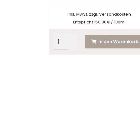
auf
der
inkl. MwSt. zzgl. Versandkosten
Produktseite
Entspricht 150,00€ / 100ml
gewählt
werden
In den Warenkorb