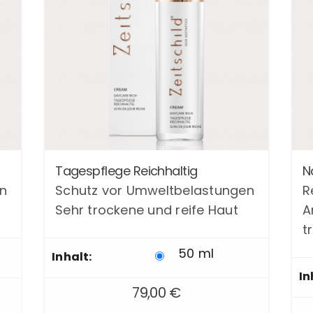
Dieses
Die
Tagespflege Reichhaltig
N
Produkt
Pro
n
Schutz vor Umweltbelastungen
R
weist
wei
Sehr trockene und reife Haut
A
mehrere
meh
Varianten
Var
t
auf.
auf.
50 ml
Inhalt:
Die
Die
In
Optionen
Opt
79,00
€
können
kön