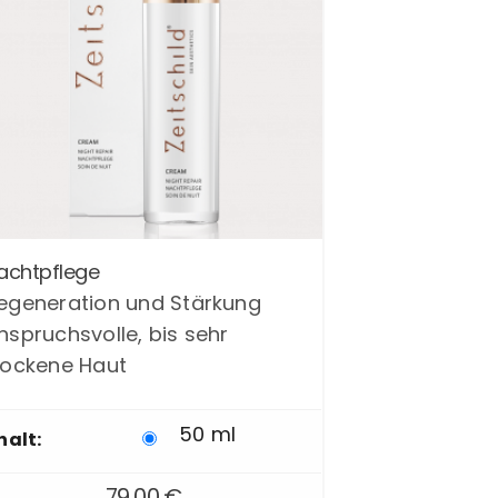
ses
achtpflege
dukt
egeneration und Stärkung
st
nspruchsvolle, bis sehr
rere
ianten
rockene Haut
50 ml
halt:
ionen
nen
79,00
€