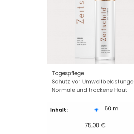
Dieses
Tagespflege
Produkt
Schutz vor Umweltbelastunge
weist
Normale und trockene Haut
mehrere
Varianten
auf.
50 ml
Inhalt:
Die
Optionen
75,00
€
können