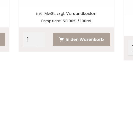
auf
auf
der
der
inkl. MwSt. zzgl. Versandkosten
Produktseite
Pro
Entspricht 158,00€ / 100ml
gewählt
gew
werden
wer
In den Warenkorb