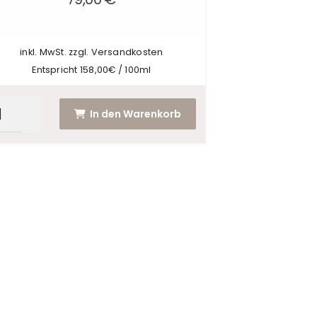
duktseite
inkl. MwSt. zzgl. Versandkosten
ählt
Entspricht 158,00€ / 100ml
den
In den Warenkorb