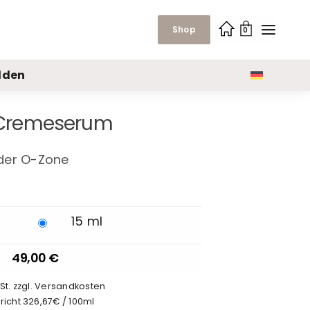
Shop
0
lden
 Cremeserum
der O-Zone
15 ml
49,00
€
wSt. zzgl. Versandkosten
richt 326,67€ / 100ml