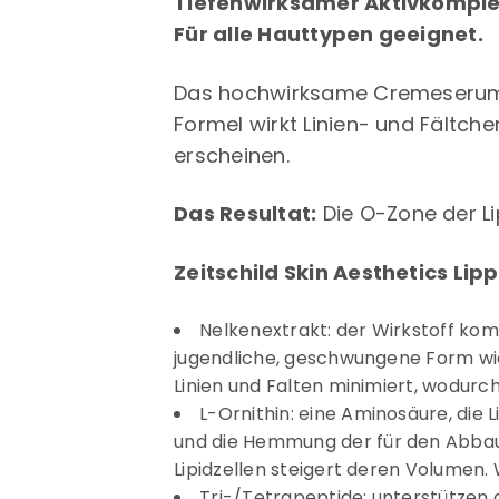
Tiefenwirksamer Aktivkomplex
Für alle Hauttypen geeignet.
Das hochwirksame Cremeserum a
Formel wirkt Linien- und Fältche
erscheinen.
Das Resultat:
Die O-Zone der Lip
Zeitschild Skin Aesthetics L
Nelkenextrakt: der Wirkstoff komp
jugendliche, geschwungene Form wied
Linien und Falten minimiert, wodurc
L-Ornithin: eine Aminosäure, die 
und die Hemmung der für den Abba
Lipidzellen steigert deren Volumen.
Tri-/Tetrapeptide: unterstützen